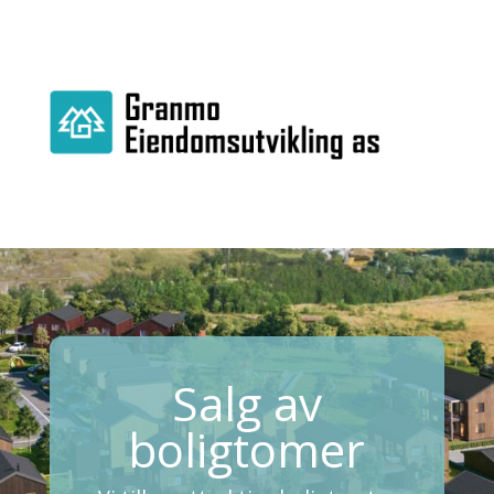
Salg av
boligtomer